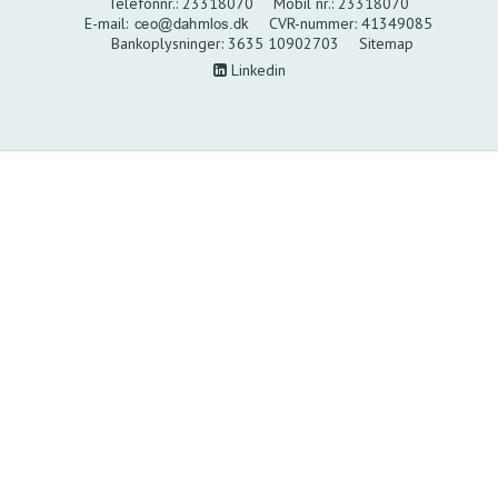
Telefonnr.
:
23318070
Mobil nr.
:
23318070
E-mail
:
CVR-nummer
:
41349085
Bankoplysninger
:
3635 10902703
Sitemap
Linkedin