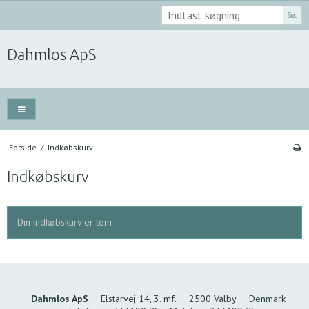
Søg
Dahmlos ApS
Forside
/
Indkøbskurv
Indkøbskurv
Din indkøbskurv er tom
Dahmlos ApS
Elstarvej 14, 3. mf.
2500 Valby
Denmark